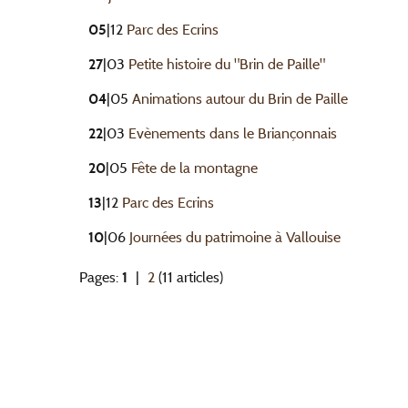
05
|12
Parc des Ecrins
27
|03
Petite histoire du "Brin de Paille"
04
|05
Animations autour du Brin de Paille
22
|03
Evènements dans le Briançonnais
20
|05
Fête de la montagne
13
|12
Parc des Ecrins
10
|06
Journées du patrimoine à Vallouise
Pages:
1
|
2
(11 articles)