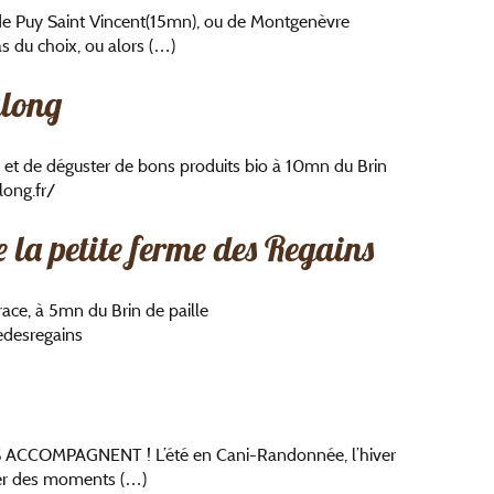
de Puy Saint Vincent(15mn), ou de Montgenèvre
s du choix, ou alors (…)
along
me et de déguster de bons produits bio à 10mn du Brin
long.fr/
la petite ferme des Regains
crace, à 5mn du Brin de paille
desregains
CCOMPAGNENT ! L’été en Cani-Randonnée, l’hiver
ger des moments (…)