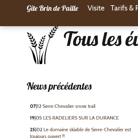
Gîte Brin de Paille
Visite
Tarifs &
Tous les 
News précédentes
07
|12
Serre Chevalier snow trail
19
|05
LES RADELIERS SUR LA DURANCE
25
|02
Le domaine skiable de Serre-Chevalier est
toujours ouvert !!