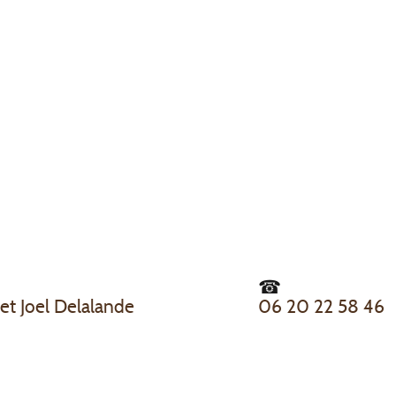
t Joel Delalande
06 20 22 58 46
es écoles Prelles 05120