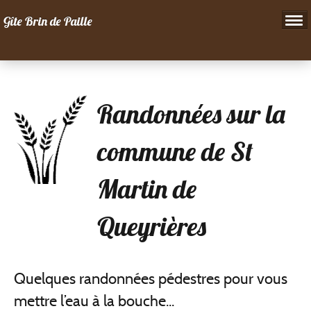
Gîte Brin de Paille
Visite
Randonnées sur la
Tarifs & Réservations
commune de St
Contact & Accès
Martin de
Activités
Queyrières
Evénements
Quelques randonnées pédestres pour vous
mettre l’eau à la bouche...